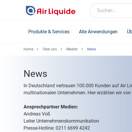
Skip
to
Suchen...
main
content
Produkte & Services
Alle Anwendungen
Üb
Home
Über uns
Medien
News
News
In Deutschland vertrauen 100.000 Kunden auf Air 
multinationalen Unternehmen. Hier erzählen wir vo
Ansprechpartner Medien:
Andreas Voß
Leiter Unternehmenskommunikation
Presse-Hotline: 0211 6699 4242