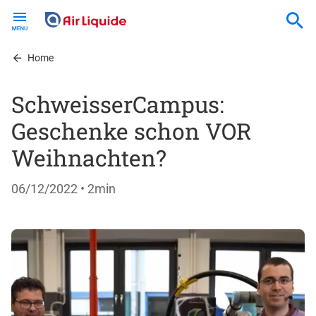
Skip
to
main
content
Home
SchweisserCampus:
Geschenke schon VOR
Weihnachten?
06/12/2022
• 2min