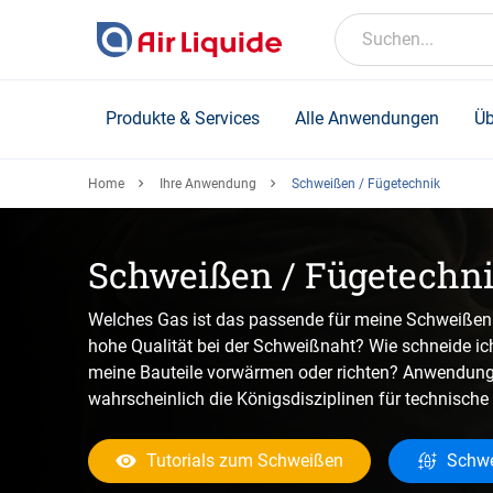
Skip
to
Suchen...
main
content
Produkte & Services
Alle Anwendungen
Üb
Home
Ihre Anwendung
Schweißen / Fügetechnik
Schweißen / Fügetechn
Welches Gas ist das passende für meine Schweißen
hohe Qualität bei der Schweißnaht? Wie schneide ic
meine Bauteile vorwärmen oder richten? Anwendung
wahrscheinlich die Königsdisziplinen für technische
Tutorials zum Schweißen
Schwe