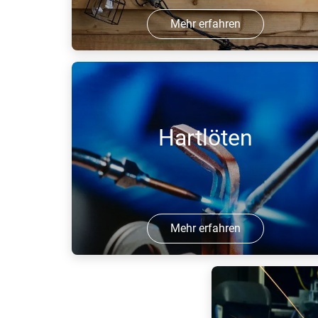
Mehr erfahren
HALT- und HASS-Tests ermöglichen
Zeit- und Kosteneinsparungen im
Vergleich zu konventionellen
Prüfverfahren.
Hartlöten
Mehr erfahren
Hartlöten eignet sich vor allem zum
Fügen dünner und beschichteter
Werkstoffe. Bei Hartlötverfahren