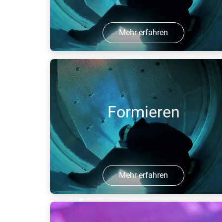
Mehr erfahren
Wolfram-Inertgas-Schweißen – kurz
WIG-Schweißen – zeichnet sich durch
eine besonders saubere Verarbeitung,
hohe Nahtqualitäten sowie eine fast
Formieren
universelle Anwendbarkeit im Bereich
...
Mehr erfahren
Durch Formieren sorgen Sie für
Festigkeit und Korrosionsbeständigkeit