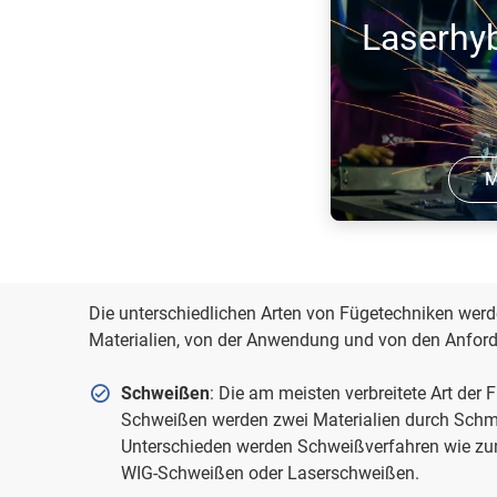
werden hautpsächlich MIG-, MAG- oder
Laserhy
Impulsschutzgasschweißanlangen
eingesetzt.
M
Laserhybridschweiß
Vorteile des Laser
MSG-Schweißens: Zu
Die unterschiedlichen Arten von Fügetechniken wer
Laserstrahl die We
Materialien, von der Anwendung und von den Anford
und erzeugt einen 
Einb ...
Schweißen
: Die am meisten verbreitete Art der
Schweißen werden zwei Materialien durch Schm
Unterschieden werden Schweißverfahren wie z
WIG-Schweißen oder Laserschweißen.