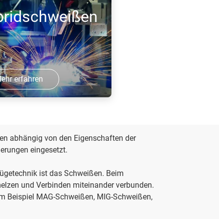
verzinkter Bleche – vor allem, wenn
bridschweißen
eine Gefügeveränderung verhindert und
einwandfr ...
ehr erfahren
en vereint die
schweißens und des
erst erhitzt ein
den abhängig von den Eigenschaften der
rkstückoberfläche
erungen eingesetzt.
tiefen, schmalen
 Fügetechnik ist das Schweißen. Beim
elzen und Verbinden miteinander verbunden.
um Beispiel MAG-Schweißen, MIG-Schweißen,