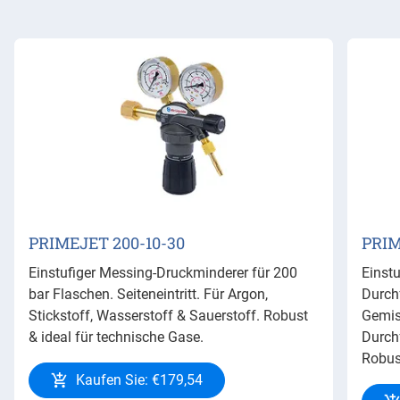
PRIMEJET 200-10-30
PRIM
Einstufiger Messing-Druckminderer für 200
Einst
bar Flaschen. Seiteneintritt. Für Argon,
Durch
Stickstoff, Wasserstoff & Sauerstoff. Robust
Gemisc
& ideal für technische Gase.
Durch
Robust
Kaufen Sie: €179,54