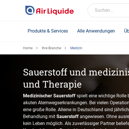
Skip
to
Suchen...
main
content
Produkte & Services
Alle Anwendungen
Üb
Home
Ihre Branche
Medizin
Sauerstoff und medizini
und Therapie
Medizinischer Sauerstoff
spielt eine wichtige Rolle
akuten Atemwegserkrankungen. Bei vielen Operatione
eine große Rolle. Alleine in Deutschland sind jährli
Behandlung mit
Sauerstoff
angewiesen. Ohne ausrei
kein Leben möglich. Als zuverlässiger Partner belief