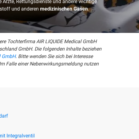
 Ärzte, Rettungsdienste und andere wichtige
stoff und anderen
medizinischen Gasen
.
ere Tochterfirma AIR LIQUIDE Medical GmbH
schland GmbH. Die folgenden Inhalte beziehen
al GmbH
. Bitte wenden Sie sich bei Interesse
 Im Falle einer Nebenwirkungsmeldung nutzen
darf
t Integralventil