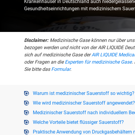
Krankenhäuser in Deutschland auch niedergelassene
Gesundheitseinrichtungen mit medizinischem Sauer
Disclaimer:
Medizinische Gase können nur über uns
bezogen werden und nicht von der AIR LIQUIDE Deut
sich auf medizinische Gase der
AIR LIQUIDE Medic
oder Fragen an die
Experten für medizinische Gase
.
Sie bitte das
Formular
.
Warum ist medizinischer Sauerstoff so wichtig?
Wie wird medizinischer Sauerstoff angewendet?
Medizinischer Sauerstoff nach individuellem Be
Welche Vorteile bietet flüssiger Sauerstoff?
Praktische Anwendung von Druckgasbehältern mi