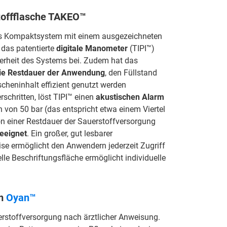
stoffflasche TAKEO™
ntes Kompaktsystem mit einem ausgezeichneten
das patentierte
digitale Manometer
(TIPI™)
erheit des Systems bei. Zudem hat das
ie Restdauer der Anwendung
, den Füllstand
scheninhalt effizient genutzt werden
schritten, löst TIPI™ einen
akustischen Alarm
n von 50 bar (das entspricht etwa einem Viertel
on einer Restdauer der Sauerstoffversorgung
eeignet
. Ein großer, gut lesbarer
ise ermöglicht den Anwendern jederzeit Zugriff
lle Beschriftungsfläche ermöglicht individuelle
em
Oyan™
erstoffversorgung nach ärztlicher Anweisung.