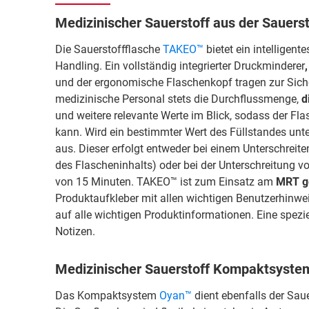
Medizinischer Sauerstoff aus der Sauer
Die Sauerstoffflasche
TAKEO™
bietet ein intellige
Handling. Ein vollständig integrierter Druckminderer
,
und der ergonomische Flaschenkopf tragen zur Sich
medizinische Personal stets die Durchflussmenge,
d
und weitere relevante Werte im Blick, sodass der Fla
kann.
Wird ein bestimmter Wert des Füllstandes unter
aus. Dieser erfolgt entweder bei einem Unterschreite
des Flascheninhalts) oder bei der Unterschreitung v
von 15 Minuten.
TAKEO™
ist zum Einsatz am
MRT g
Produktaufkleber
mit allen wichtigen Benutzerhinwe
auf alle wichtigen Produktinformationen. Eine spezie
Notizen.
Medizinischer Sauerstoff Kompaktsyst
Das Kompaktsystem
Oyan™
dient ebenfalls der Sau