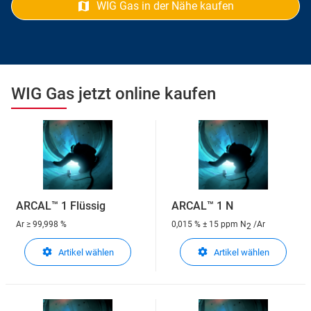
WIG Gas in der Nähe kaufen
WIG Gas jetzt online kaufen
ARCAL™ 1 Flüssig
ARCAL™ 1 N
Ar
≥ 99,998 %
0,015 % ± 15 ppm N
/Ar
2
Artikel wählen
Artikel wählen