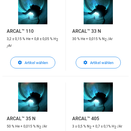
ARCAL™ 110
ARCAL™ 33 N
3,2 ± 0,15 % He + 0,8 ± 0,05 % H
30 % He + 0,015 % N
/Ar
2
2
Ar
/
Artikel wählen
Artikel wählen
ARCAL™ 35 N
ARCAL™ 405
50 % He + 0,015 % N
/Ar
3 ± 0,5 % N
+ 0,7 ± 0,1% H
/Ar
2
2
2