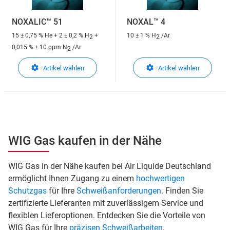
NOXALIC™ 51
NOXAL™ 4
15 ± 0,75 % He + 2 ± 0,2 % H
+
10 ± 1 % H
/Ar
2
2
0,015 % ± 10 ppm N
/Ar
2
Artikel wählen
Artikel wählen
WIG Gas kaufen in der Nähe
WIG Gas in der Nähe kaufen bei Air Liquide Deutschland
ermöglicht Ihnen Zugang zu einem
hochwertigen
Schutzgas
für Ihre
Schweißanforderungen
. Finden Sie
zertifizierte Lieferanten mit zuverlässigem Service und
flexiblen Lieferoptionen. Entdecken Sie die Vorteile von
WIG Gas für Ihre
präzisen Schweißarbeiten
.