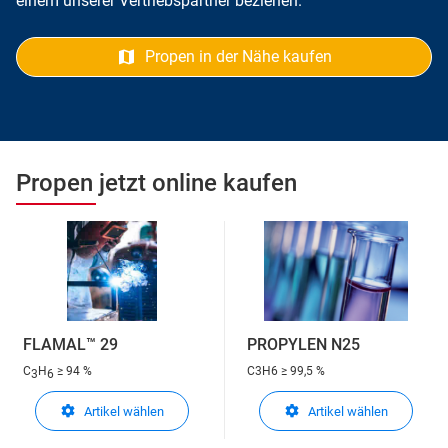
einem unserer Vertriebspartner beziehen.
Propen in der Nähe kaufen
Propen jetzt online kaufen
FLAMAL™ 29
PROPYLEN N25
C
H
≥ 94 %
C3H6
≥ 99,5 %
3
6
Artikel wählen
Artikel wählen