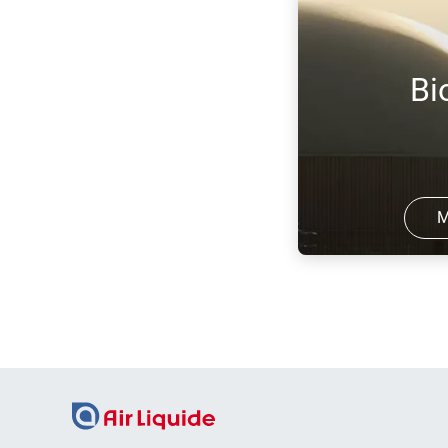
und Reststoffen aus Landwirtschaft,
Industrie und Haushalten ist ein
wichtiger Stützpfeiler der
Bi
Energiewende. Das klimafreundliche
Biogas subst ...
M
Biomethan ist ein 
Energieträger, der 
Biogas erzeugt wir
zur Biogasaufbere
Kohlendioxid und a
aus dem ...