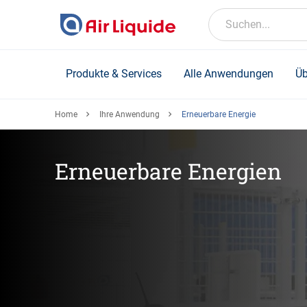
Skip
to
Suchen...
main
content
Produkte & Services
Alle Anwendungen
Üb
Home
Ihre Anwendung
Erneuerbare Energie
Erneuerbare Energien