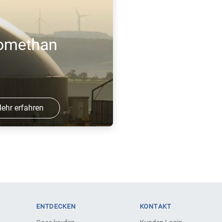
sämtliche CO2-Emissionen bei der
Herstellung von technischen Gasen. Ob
Sauerstoff, Stickstoff oder Argon: Der
omethan
gesamte Energiebedarf wird über e ...
ehr erfahren
erneuerbarer
auf der Basis von
d. In einem Prozess
itung werden
ndere Bestandteile
ENTDECKEN
KONTAKT