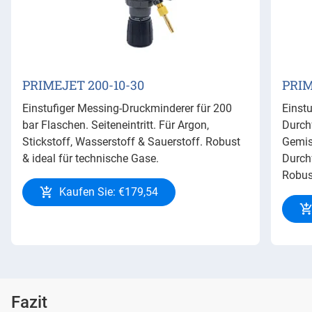
PRIMEJET 200-10-30
PRIM
Einstufiger Messing-Druckminderer für 200
Einst
bar Flaschen. Seiteneintritt. Für Argon,
Durch
Stickstoff, Wasserstoff & Sauerstoff. Robust
Gemisc
& ideal für technische Gase.
Durch
Robust
Kaufen Sie: €179,54
Fazit