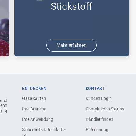
Stickstoff
Mehr erfahren
Sie benötigen Stickstoff als Schutzgas
in den Bereichen Schweißen &
Schneiden oder Forschung & Analyse,
für Laseranwendungen oder in der
ENTDECKEN
KONTAKT
Lebensmittelindustrie zum Kühlen und
Gase kaufen
Kunden Login
 und
Schock ...
.500
Ihre Branche
Kontaktieren Sie uns
ls 4
Ihre Anwendung
Händler finden
Sicherheitsdatenblätter
E-Rechnung