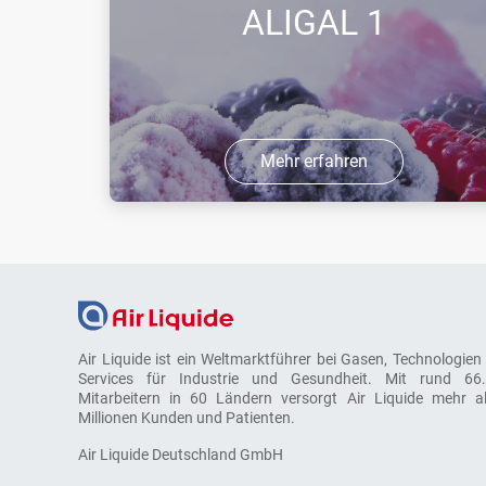
ALIGAL 1
Mehr erfahren
Spezielle Stickstoff-Qualität für die
Lebensmittelindustrie. ALIGAL 1 ist ein
verdichtetes farb- und geruchloses Gas,
das nicht brennbar sowie erstickend in
hohen Konzentrationen i ...
Air Liquide ist ein Weltmarktführer bei Gasen, Technologien
Services für Industrie und Gesundheit. Mit rund 66
Mitarbeitern in 60 Ländern versorgt Air Liquide mehr a
Millionen Kunden und Patienten.
Air Liquide Deutschland GmbH