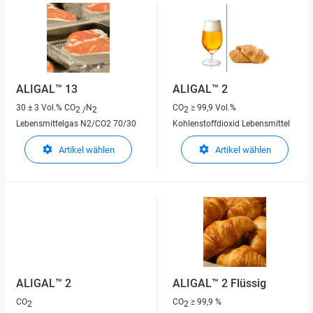
ALIGAL™ 13
ALIGAL™ 2
30 ± 3 Vol.% CO
N
CO
≥ 99,9 Vol.%
2 /
2
2
Lebensmittelgas N2/CO2 70/30
Kohlenstoffdioxid Lebensmittel
Artikel wählen
Artikel wählen
ALIGAL™ 2
ALIGAL™ 2 Flüssig
CO
CO
≥ 99,9 %
2
2