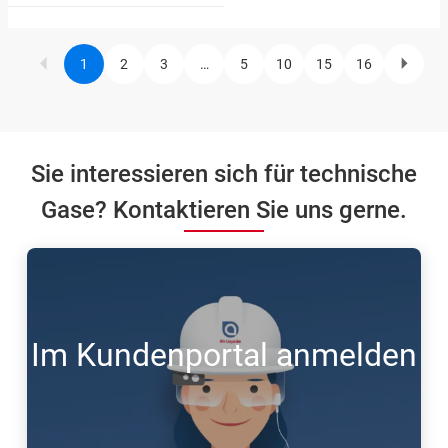
1
2
3
…
5
10
15
16
Current
Page
Page
Page
Page
Page
Page
Next
Pagination
page
page
Sie interessieren sich für technische
Gase? Kontaktieren Sie uns gerne.
Im Kundenportal anmelden