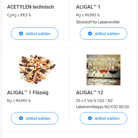
ACETYLEN technisch
ALIGAL™ 1
C
H
≥ 99,5 %
N
≥ 99,995 %
2
2
2
Stickstoff für Lebensmittel
Artikel wählen
Artikel wählen
ALIGAL™ 1 Flüssig
ALIGAL™ 12
N
≥ 99,995 %
20 ± 2 Vol.% CO2 / N2
2
Lebensmittelgas N2/CO2 80/20
Artikel wählen
Artikel wählen