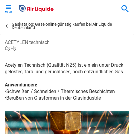
Skip
to
main
Gaskatalog: Gase online günstig kaufen bei Air Liquide
content
Deutschland
ACETYLEN technisch
C
H
2
2
Acetylen Technisch (Qualität N25) ist ein ein unter Druck
gelöstes, farb- und geruchloses, hoch entzündliches Gas.
Anwendungen:
•Schweißen / Schneiden / Thermisches Beschichten
•Berußen von Glasformen in der Glasindustrie