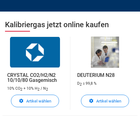
Kalibriergas jetzt online kaufen
CRYSTAL CO2/H2/N2
DEUTERIUM N28
10/10/80 Gasgemisch
D
≥ 99,8 %
2
10% CO
+ 10% H
/ N
2
2
2
Artikel wählen
Artikel wählen