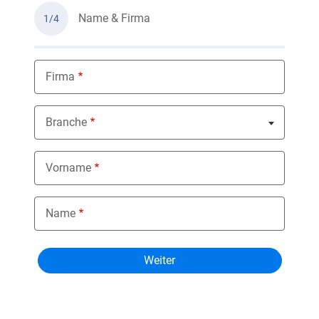
Name & Firma
1/4
Firma
Branche
Nothing selected
Vorname
Name