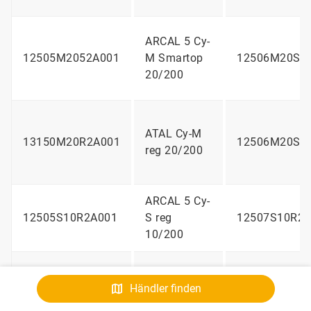
ARCAL 5 Cy-
12505M2052A001
M Smartop
12506M20S2
20/200
ATAL Cy-M
13150M20R2A001
12506M20S2
reg 20/200
ARCAL 5 Cy-
12505S10R2A001
S reg
12507S10R2A
10/200
ATAL Cy-S
13150S10R2A001
12507510R2A
Händler finden
reg 10/200