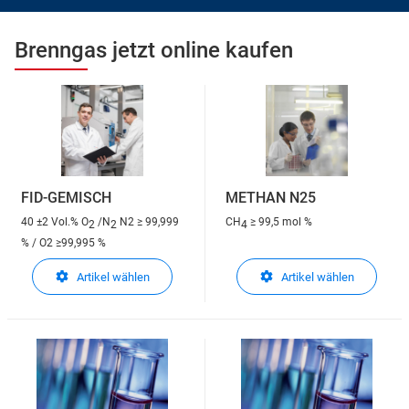
Brenngas jetzt online kaufen
FID-GEMISCH
METHAN N25
40 ±2 Vol.% O
/N
N2 ≥ 99,999
CH
≥ 99,5 mol %
2
2
4
% / O2 ≥99,995 %
Artikel wählen
Artikel wählen