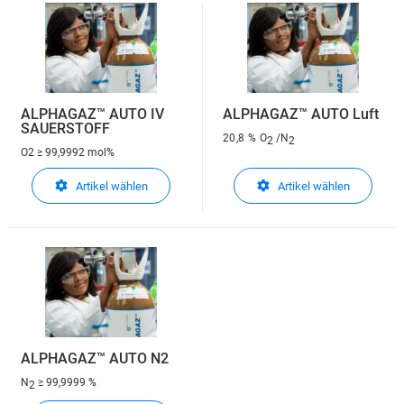
ALPHAGAZ™ AUTO IV
ALPHAGAZ™ AUTO Luft
SAUERSTOFF
20,8 % O
/N
2
2
O2
≥ 99,9992 mol%
Artikel wählen
Artikel wählen
ALPHAGAZ™ AUTO N2
N
≥ 99,9999 %
2