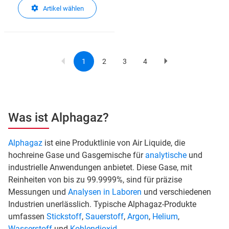
Artikel wählen
1
2
3
4
Current
Page
Page
Page
Next
Pagination
page
page
Was ist Alphagaz?
Alphagaz
ist eine Produktlinie von Air Liquide, die
hochreine Gase und Gasgemische für
analytische
und
industrielle Anwendungen anbietet. Diese Gase, mit
Reinheiten von bis zu 99.9999%, sind für präzise
Messungen und
Analysen in Laboren
und verschiedenen
Industrien unerlässlich. Typische Alphagaz-Produkte
umfassen
Stickstoff
,
Sauerstoff
,
Argon
,
Helium
,
Wasserstoff
und
Kohlendioxid
.