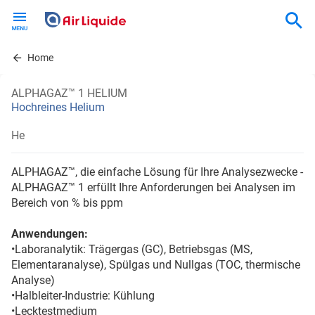
Skip
to
main
content
Home
ALPHAGAZ™ 1 HELIUM
Hochreines Helium
He
ALPHAGAZ™, die einfache Lösung für Ihre Analysezwecke -
ALPHAGAZ™ 1 erfüllt Ihre Anforderungen bei Analysen im
Bereich von % bis ppm
Anwendungen:
•Laboranalytik: Trägergas (GC), Betriebsgas (MS,
Elementaranalyse), Spülgas und Nullgas (TOC, thermische
Analyse)
•Halbleiter-Industrie: Kühlung
•Lecktestmedium