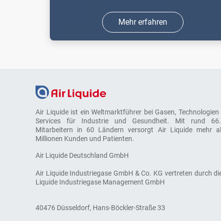
Mehr erfahren
Sie benötigen Stickstoff als Schutzgas
in den Bereichen Schweißen &
Schneiden oder Forschung & Analyse,
für Laseranwendungen oder in der
Lebensmittelindustrie zum Kühlen und
Air Liquide ist ein Weltmarktführer bei Gasen, Technologien
Schock ...
Services für Industrie und Gesundheit. Mit rund 66
Mitarbeitern in 60 Ländern versorgt Air Liquide mehr a
Millionen Kunden und Patienten.
Air Liquide Deutschland GmbH
Air Liquide Industriegase GmbH & Co. KG vertreten durch die
Liquide Industriegase Management GmbH
40476 Düsseldorf, Hans-Böckler-Straße 33