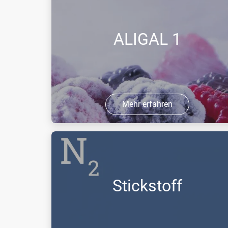
ALIGAL 1
Mehr erfahren
ALIGAL 1 ist eine spezielle Stickstoff-
Qualität für die Lebensmittelindustrie.
ALIGAL 1 ist ein verdichtetes farb- und
geruchloses Gas, das nicht brennbar
Stickstoff
sowie erstickend in hohen ...