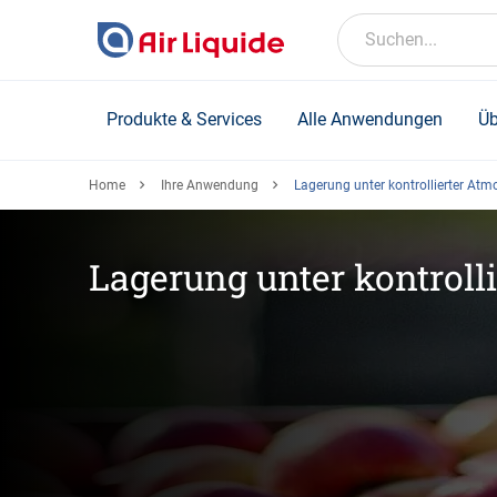
Skip
to
Suchen...
main
content
Produkte & Services
Alle Anwendungen
Üb
Home
Ihre Anwendung
Lagerung unter kontrollierter At
Lagerung unter kontroll