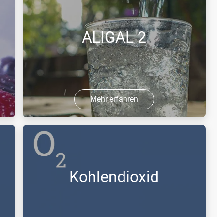
ALIGAL 2
Mehr erfahren
ALIGAL 2 ist ein unter Druck
verflüssigtes, farb- und geruchloses
Gas, das nicht brennbar sowie
erstickend in hohen Konzentrationen
Kohlendioxid
ist.