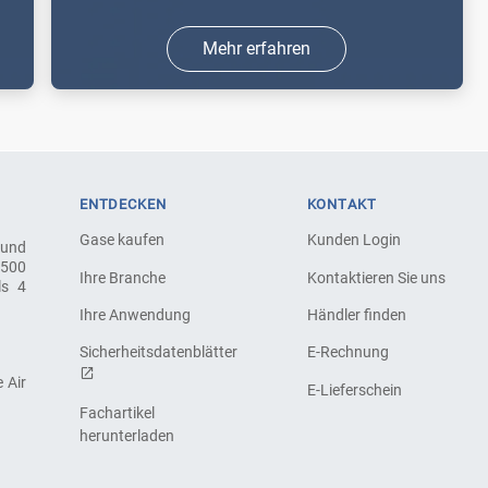
Mehr erfahren
Kohlendioxid (CO2) spielt in der
Getränkeindustrie, im Bereich Labor &
Analytik oder Schweißen & Schneiden
eine zentrale Rolle, gleich ob aus
ENTDECKEN
KONTAKT
natürlichen Quellen oder aus industrie
Gase kaufen
Kunden Login
 und
...
.500
Ihre Branche
Kontaktieren Sie uns
ls 4
Ihre Anwendung
Händler finden
Sicherheitsdatenblätter
E-Rechnung
 Air
E-Lieferschein
Fachartikel
herunterladen