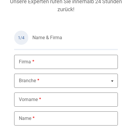
Unsere Experten rufen Sie innerhalb 24 Stunden
zurück!
Name & Firma
1/4
Firma
Branche
Nothing selected
Vorname
Name