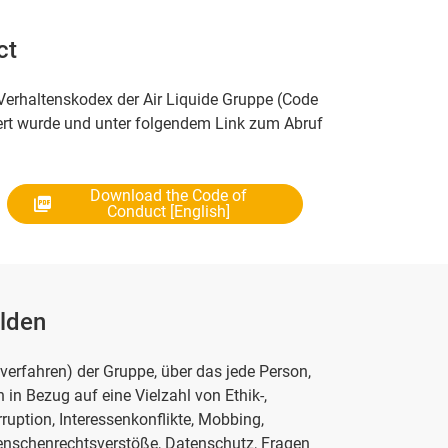
ct
Verhaltenskodex der Air Liquide Gruppe (Code
ert wurde und unter folgendem Link zum Abruf
Download the Code of
Conduct [English]
elden
erfahren) der Gruppe, über das jede Person,
in Bezug auf eine Vielzahl von Ethik-,
ruption, Interessenkonflikte, Mobbing,
enschenrechtsverstöße, Datenschutz, Fragen