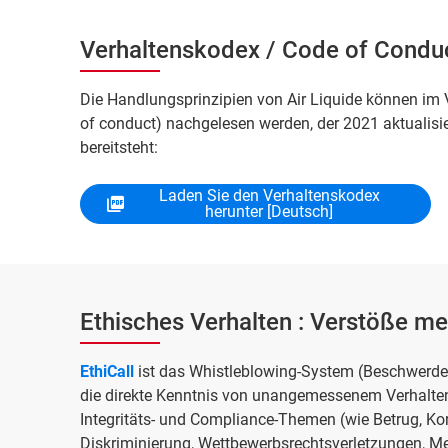
Verhaltenskodex / Code of Condu
Die Handlungsprinzipien von Air Liquide können im 
of conduct) nachgelesen werden, der 2021 aktualisi
bereitsteht:
Laden Sie den Verhaltenskodex
herunter [Deutsch]
Ethisches Verhalten : Verstöße m
EthiCall
ist das Whistleblowing-System (Beschwerdev
die direkte Kenntnis von unangemessenem Verhalten 
Integritäts- und Compliance-Themen (wie Betrug, Kor
Diskriminierung, Wettbewerbsrechtsverletzungen, M