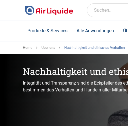
Skip
to
Suchen...
main
content
Produkte & Services
Alle Anwendungen
Üb
Home
Über uns
Nachhaltigkeit und ethisches Verhalten
Nachhaltigkeit und ethi
Integrität und Transparenz sind die Eckpfeiler des e
bestimmen das Verhalten und Handeln aller Mitarbei