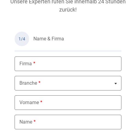
Unsere Experten rufen Sie innerhalb 24 Stunden
zurück!
Name & Firma
1/4
Firma
Branche
Nothing selected
Vorname
Name