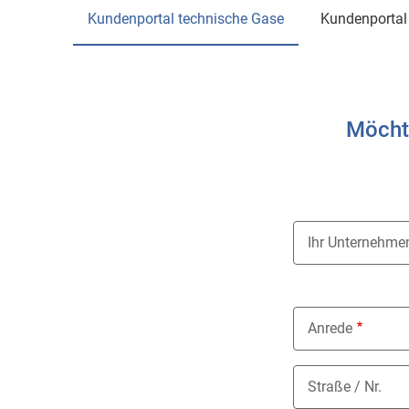
Kundenportal technische Gase
Kundenporta
Möchte
Ihr Unternehme
Anrede
Nothing select
Straße / Nr.