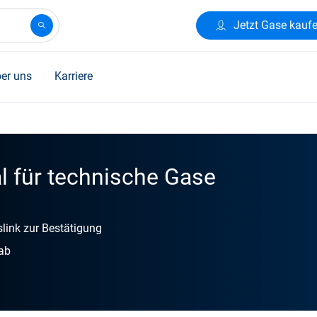
Jetzt Gase kauf
er uns
Karriere
 für technische Gase
slink zur Bestätigung
 ab