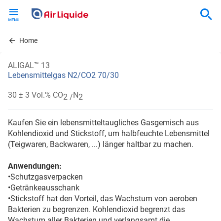
Skip
to
main
content
Home
ALIGAL™ 13
Lebensmittelgas N2/CO2 70/30
30 ± 3 Vol.% CO
N
2 /
2
Kaufen Sie ein lebensmitteltaugliches Gasgemisch aus
Kohlendioxid und Stickstoff, um halbfeuchte Lebensmittel
(Teigwaren, Backwaren, ...) länger haltbar zu machen.
Anwendungen:
•Schutzgasverpacken
•Getränkeausschank
•Stickstoff hat den Vorteil, das Wachstum von aeroben
Bakterien zu begrenzen. Kohlendioxid begrenzt das
Wachstum aller Bakterien und verlangsamt die