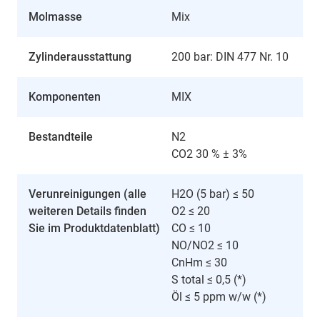
Molmasse
Mix
Zylinderausstattung
200 bar: DIN 477 Nr. 10
Komponenten
MIX
Bestandteile
N2
CO2 30 % ± 3%
Verunreinigungen (alle
H2O (5 bar) ≤ 50
weiteren Details finden
O2 ≤ 20
Sie im Produktdatenblatt)
CO ≤ 10
NO/NO2 ≤ 10
CnHm ≤ 30
S total ≤ 0,5 (*)
Öl ≤ 5 ppm w/w (*)