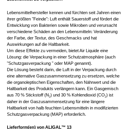
Lebensmittelhersteller kennen und fürchten seit Jahren einen 
ihrer größten "Feinde": Luft enthält Sauerstoff und fördert die 
Entwicklung von Bakterien sowie Mikroben und verursacht 
verschiedene Schäden an den Lebensmitteln: Veränderung 
der Farbe, der Textur, des Geschmacks und hat 
Auswirkungen auf die Haltbarkeit. 
Um diese Effekte zu vermeiden, bietet Air Liquide eine 
Lösung: die Verpackung in einer Schutzatmosphäre (auch 
"Schutzgasverpackung " oder MAP genannt). 
Die Lösung besteht darin, die Luft in der Verpackung durch 
eine alternative Gaszusammensetzung zu ersetzen, welche 
die organoleptischen Eigenschaften, den Nährwert und die 
Haltbarkeit des Produkts verlängern kann. Ein Gasgemisch 
aus 70 % Stickstoff 
(N
) und 30 % Kohlendioxid (CO
) 
ist 
2
2
daher in der Gaszusammensetzung für eine längere 
Haltbarkeit von halb feuchten Lebensmitteln in modifizierten 
Schutzgasverpackung (MAP) erforderlich. 
Lieferform(en) von ALIGAL™ 13