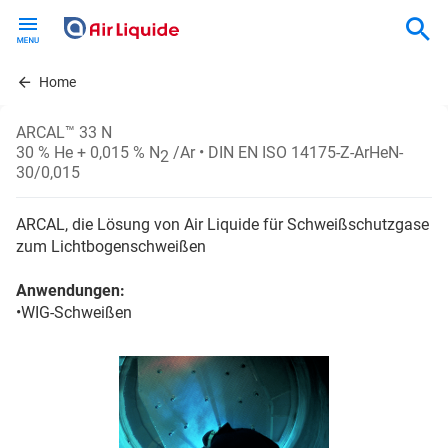
Skip
to
main
content
Home
ARCAL™ 33 N
30 % He + 0,015 % N
/Ar
• DIN EN ISO 14175-Z-ArHeN-
2
30/0,015
ARCAL, die Lösung von Air Liquide für Schweißschutzgase
zum Lichtbogenschweißen
Anwendungen:
•WIG-Schweißen