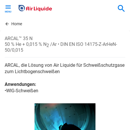
Skip
to
main
content
Home
ARCAL™ 35 N
50 % He + 0,015 % N
/Ar
• DIN EN ISO 14175-Z-ArHeN-
2
50/0,015
ARCAL, die Lösung von Air Liquide für Schweißschutzgase
zum Lichtbogenschweißen
Anwendungen:
•WIG-Schweißen