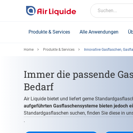
Skip
to
Suchen...
main
content
Produkte & Services
Alle Anwendungen
Üb
Home
Produkte & Services
Innovative Gasflaschen, Gasfl
Immer die passende Gasf
Bedarf
Air Liquide bietet und liefert gerne Standardgasfla
aufgeführten Gasflaschensysteme bieten jedoch ei
Standardgasflaschen suchen, finden Sie diese in u
.