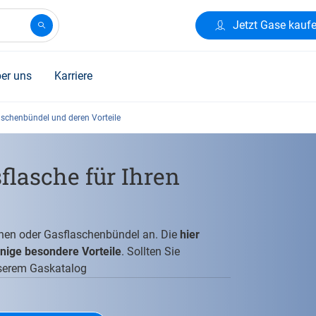
Jetzt Gase kauf
er uns
Karriere
aschenbündel und deren Vorteile
lasche für Ihren
schen oder Gasflaschenbündel an. Die
hier
nige besondere Vorteile
. Sollten Sie
nserem
Gaskatalog