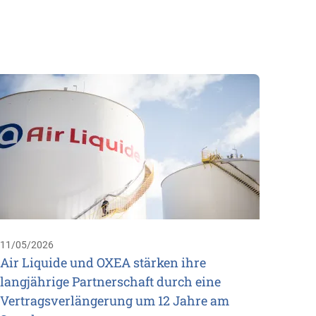
26/02/
Besuc
2026 
Das ul
Fertig
April 
UK &am
11/05/2026
Air Liquide und OXEA stärken ihre
langjährige Partnerschaft durch eine
Vertragsverlängerung um 12 Jahre am