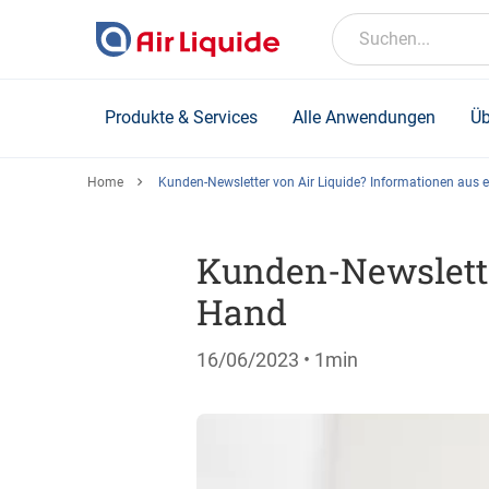
Skip
to
Suchen...
main
content
Produkte & Services
Alle Anwendungen
Üb
Home
Kunden-Newsletter von Air Liquide? Informationen aus 
Kunden-Newslette
Hand
16/06/2023
• 1min