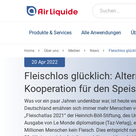
Skip
to
Suchen...
main
content
Produkte & Services
Alle Anwendungen
Üb
Home
Über uns
Medien
News
Fleischlos glück
20 Apr 2022
Fleischlos glücklich: Alte
Kooperation für den Spei
Was vor ein paar Jahren undenkbar war, ist heute wei
Deutschland ernähren sich immer mehr Menschen ve
„Fleischatlas 2021“ der Heinrich-Böll-Stiftung, de
Ausgabe von Le Monde diplomatique (Taz-Verlag), es
Millionen Menschen kein Fleisch. Dies entspricht run