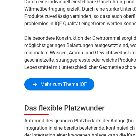
Durch eine individuell einstellbare Gaseführung und
Wärmeübertragung erzielt. Durch eine starke Unterk
Produkte zuverlässig verhindert, so dass auch oberf
problemlos in IQF-Qualität eingefroren werden könn
Die besondere Konstruktion der Drehtrommel sorgt d
möglichst geringen Belastungen ausgesetzt sind, wod
minimalem Wasser-, Aroma- und Gewichtsverlust im 
geschnetzelte, stranggepresste oder weiche Produkte
Lebensmittel mit unterschiedlicher Geometrie schon
Mehr zum Thema IQF
Das flexible Platzwunder
Aufgrund des geringen Platzbedarfs der Anlage (bei e
Integration in eine bereits bestehende, kontinuierlic
der Integration einer kryogenen Anlage kann die Kap