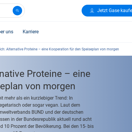
Jetzt Gase kauf
er uns
Karriere
lich: Alternative Proteine – eine Kooperation für den Speiseplan von morgen
rnative Proteine – eine
seplan von morgen
t mehr als ein kurzlebiger Trend: In
getarisch oder sogar vegan. Laut dem
s Umweltverbands BUND und der deutschen
sen in der Bundesrepublik aktuell rund acht
d 10 Prozent der Bevölkerung. Bei den 15- bis