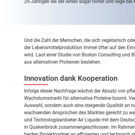
29-Jährigen sei der Anteil sogar höher und liege bei
Und die Zahl der Menschen, die sich vegetarisch oder
der Lebensmittelproduktion immer öfter auf den Eins
wird. Laut einer Studie von Boston Consulting und B
aus alternativen Proteinen bestehen.
Innovation dank Kooperation
Infolge dieser Nachfrage wächst der Absatz von pfl
Wachstumsmarkt für alternative Proteine boomt. Verb
Auswahl, sondern auch eine steigende Qualität an n
wachsenden Ansprüchen des Marktes gerecht zu werd
und Technologieanbieter Air Liquide mit dem Deutsche
in Quakenbrück zusammengeschlossen. Im Rahmen de
beiden Projektpartner an effizienten und technisch 