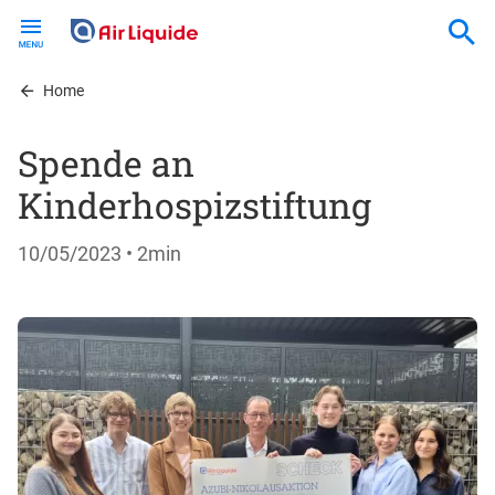
Skip
to
main
content
Home
Spende an
Kinderhospizstiftung
10/05/2023
• 2min