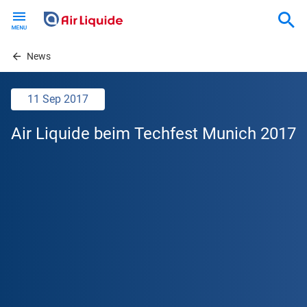
Skip
to
main
content
News
11 Sep 2017
Air Liquide beim Techfest Munich 2017