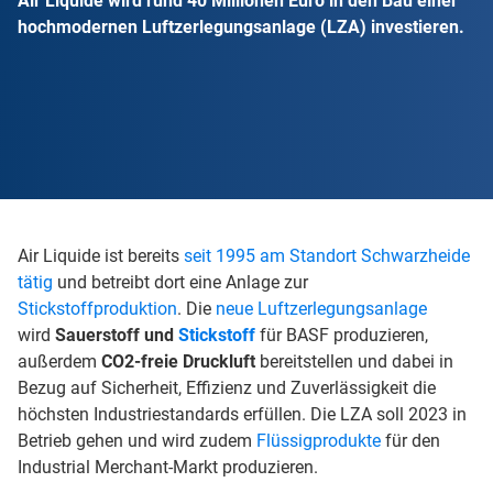
Air Liquide wird rund 40 Millionen Euro in den Bau einer
hochmodernen Luftzerlegungsanlage (LZA) investieren.
Air Liquide ist bereits
seit 1995 am Standort Schwarzheide
tätig
und betreibt dort eine Anlage zur
Stickstoffproduktion
. Die
neue Luftzerlegungsanlage
wird
Sauerstoff und
Stickstoff
für BASF produzieren,
außerdem
CO2-freie Druckluft
bereitstellen und dabei in
Bezug auf Sicherheit, Effizienz und Zuverlässigkeit die
höchsten Industriestandards erfüllen. Die LZA soll 2023 in
Betrieb gehen und wird zudem
Flüssigprodukte
für den
Industrial Merchant-Markt produzieren.