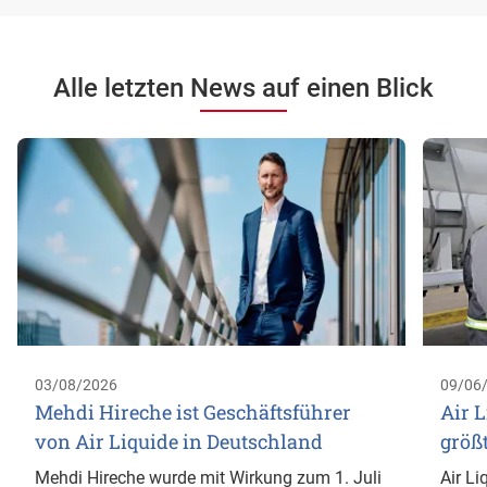
Alle letzten News auf einen Blick
03/08/2026
09/06
Mehdi Hireche ist Geschäftsführer
Air L
von Air Liquide in Deutschland
größ
Mehdi Hireche wurde mit Wirkung zum 1. Juli
Air Li