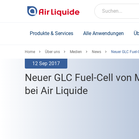
Skip
to
Suchen...
main
content
Produkte & Services
Alle Anwendungen
Üb
Home
Über uns
Medien
News
Neuer GLC Fuel-C
12 Sep 2017
Neuer GLC Fuel-Cell von 
bei Air Liquide