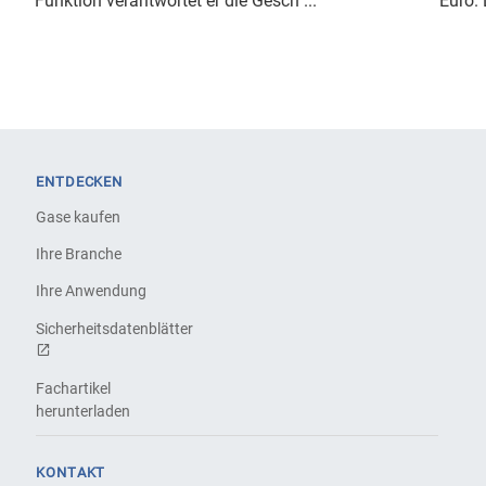
Funktion verantwortet er die Gesch ...
Euro. 
ENTDECKEN
Gase kaufen
Ihre Branche
Ihre Anwendung
Sicherheitsdatenblätter
Fachartikel
herunterladen
KONTAKT