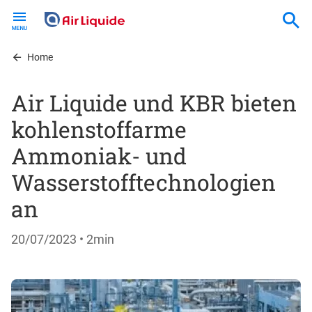
Skip
to
main
content
Home
Air Liquide und KBR bieten
kohlenstoffarme
Ammoniak- und
Wasserstofftechnologien
an
20/07/2023
• 2min