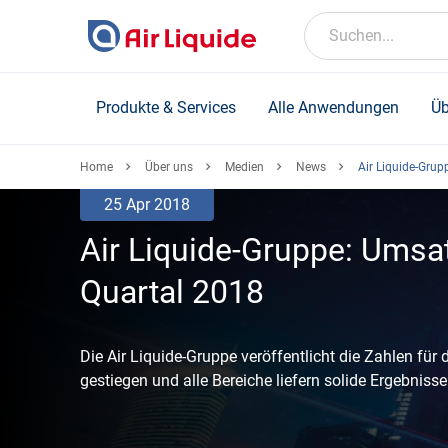
Skip
to
Suchen...
main
content
Produkte & Services
Alle Anwendungen
Üb
Home
Über uns
Medien
News
Air Liquide-Grup
25 Apr 2018
Air Liquide-Gruppe: Umsa
Quartal 2018
Die Air Liquide-Gruppe veröffentlicht die Zahlen für
gestiegen und alle Bereiche liefern solide Ergebniss