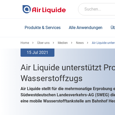
Skip
to
Suchen...
main
content
Produkte & Services
Alle Anwendungen
Üb
Home
Über uns
Medien
News
Air Liquide unte
15 Jul 2021
Air Liquide unterstützt Pr
Wasserstoffzugs
Air Liquide stellt für die mehrmonatige Erprobung 
Südwestdeutschen Landesverkehrs-AG (SWEG) die
eine mobile Wasserstofftankstelle am Bahnhof He