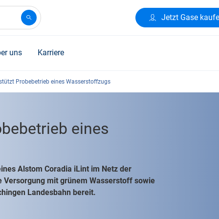
Jetzt Gase kauf
er uns
Karriere
rstützt Probebetrieb eines Wasserstoffzugs
obebetrieb eines
eines Alstom Coradia iLint im Netz der
 Versorgung mit grünem Wasserstoff sowie
chingen Landesbahn bereit.