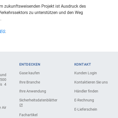
 zukunftsweisenden Projekt ist Ausdruck des
 Verkehrssektors zu unterstützen und den Weg
.
WEG
.
ENTDECKEN
KONTAKT
Gase kaufen
Kunden Login
 und
.500
Ihre Branche
Kontaktieren Sie uns
ls 4
Ihre Anwendung
Händler finden
Sicherheitsdatenblätter
E-Rechnung
 Air
E-Lieferschein
Fachartikel