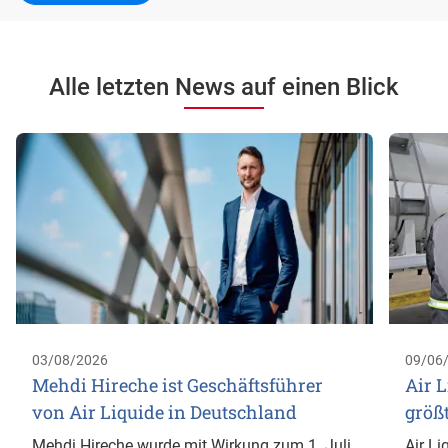
Alle letzten News auf einen Blick
03/08/2026
09/06
Mehdi Hireche ist Geschäftsführer
Air L
von Air Liquide in Deutschland
größ
Mehdi Hireche wurde mit Wirkung zum 1. Juli
Air Li