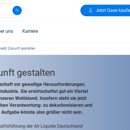
Jetzt Gase kauf
er uns
Karriere
eißt Zukunft gestalten
nft gestalten
lschaft vor gewaltige Herausforderungen.
ndustrie. Sie erwirtschaftet gut ein Viertel
seren Wohlstand. Insofern steht sie jetzt
ichen Verantwortung: zu dekarbonisieren und
e Aufgabe könnte also größer nicht sein.
chäftsführung der Air Liquide Deutschland