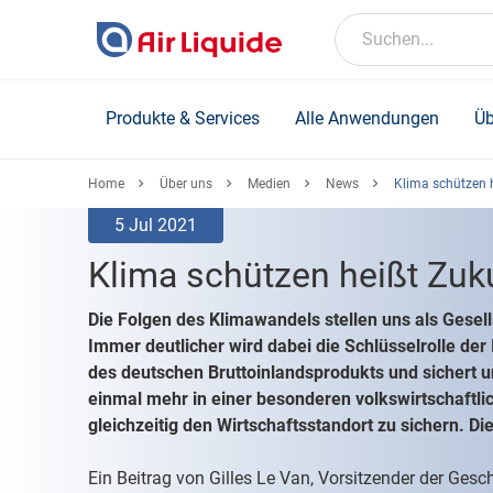
Skip
to
Suchen...
main
content
Produkte & Services
Alle Anwendungen
Üb
Home
Über uns
Medien
News
Klima schützen h
5 Jul 2021
Klima schützen heißt Zuku
Die Folgen des Klimawandels stellen uns als Gesel
Immer deutlicher wird dabei die Schlüsselrolle der I
des deutschen Bruttoinlandsprodukts und sichert un
einmal mehr in einer besonderen volkswirtschaftl
gleichzeitig den Wirtschaftsstandort zu sichern. Di
Ein Beitrag von Gilles Le Van, Vorsitzender der Ges