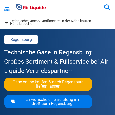
Skip
to
main
Technische Gase & Gasflaschen in der Nähe kaufen -
content
Händlersuche
Regensburg
Technische Gase in Regensburg:
Großes Sortiment & Füllservice bei Air
Liquide Vertriebspartnern
Gase online kaufen & nach Regensburg
liefern lassen
Ich wünsche eine Beratung im
Großraum Regensburg