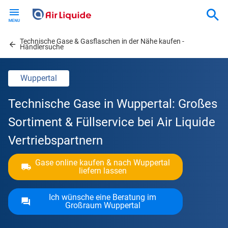
Skip
to
main
Technische Gase & Gasflaschen in der Nähe kaufen -
content
Händlersuche
Wuppertal
Technische Gase in Wuppertal: Großes
Sortiment & Füllservice bei Air Liquide
Vertriebspartnern
Gase online kaufen & nach Wuppertal
liefern lassen
Ich wünsche eine Beratung im
Großraum Wuppertal