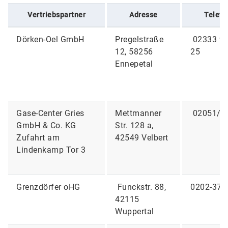
Vertriebspartner
Adresse
Telefo
Dörken-Oel GmbH
Pregelstraße
02333 98
12, 58256
25
Ennepetal
Gase-Center Gries
Mettmanner
02051/2
GmbH & Co. KG
Str. 128 a,
Zufahrt am
42549 Velbert
Lindenkamp Tor 3
Grenzdörfer oHG
Funckstr. 88,
0202-371
42115
Wuppertal