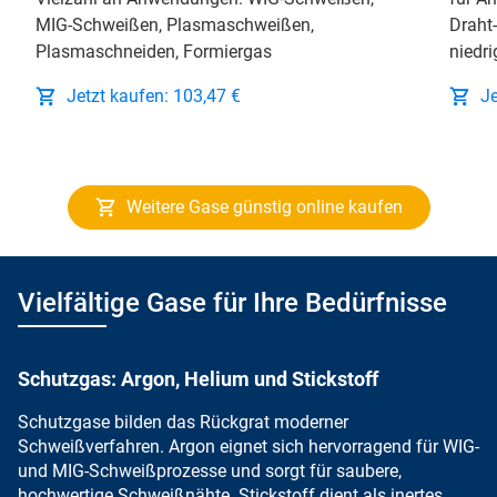
MIG-Schweißen, Plasmaschweißen,
Draht
Plasmaschneiden, Formiergas
niedri
Jetzt kaufen: 103,47 €
Je
Weitere Gase günstig online kaufen
Vielfältige Gase für Ihre Bedürfnisse
Schutzgas: Argon, Helium und Stickstoff
Schutzgase bilden das Rückgrat
moderner
Schweißverfahren.
Argon eignet sich
hervorragend für
WIG-
und MIG-Schweißprozesse und sorgt für saubere,
hochwertige Schweißnähte.
Stickstoff dient als
inertes