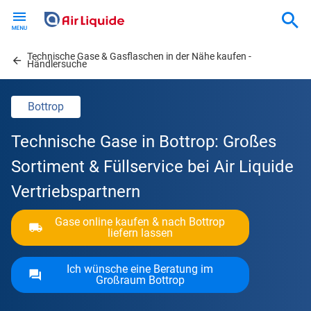
Skip
to
main
Technische Gase & Gasflaschen in der Nähe kaufen -
content
Händlersuche
Bottrop
Technische Gase in Bottrop: Großes
Sortiment & Füllservice bei Air Liquide
Vertriebspartnern
Gase online kaufen & nach Bottrop
liefern lassen
Ich wünsche eine Beratung im
Großraum Bottrop