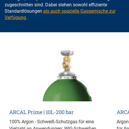
zugeschnitten sind. Dabei stehen sowohl effiziente
Standardlösungen
als auch spezielle Gasgemische zur
Verfügung
.
ARCAL Prime | 10L-200 bar
ARCA
100% Argon - Schweiß-Schutzgas für eine
Argon
Vielzahl an Anwendungen: WIG-Schweißen,
für A