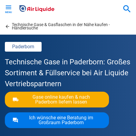
Skip
to
main
Technische Gase & Gasflaschen in der Nähe kaufen -
content
Händlersuche
Paderborn
Technische Gase in Paderborn: Großes
Sortiment & Füllservice bei Air Liquide
Vertriebspartnern
Gase online kaufen & nach
Paderborn liefern lassen
Ich wünsche eine Beratung im
Großraum Paderborn