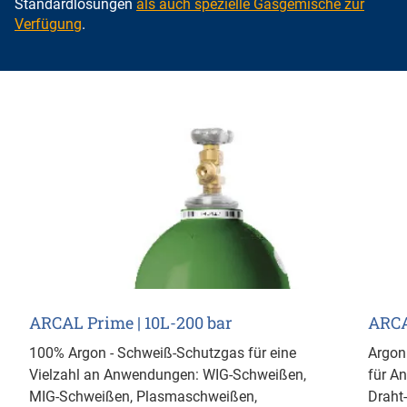
Standardlösungen
als auch spezielle Gasgemische zur
Verfügung
.
ARCAL Prime | 10L-200 bar
ARCA
100% Argon - Schweiß-Schutzgas für eine
Argon
Vielzahl an Anwendungen: WIG-Schweißen,
für A
MIG-Schweißen, Plasmaschweißen,
Draht