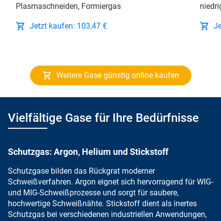
Plasmaschneiden, Formiergas
niedri
Jetzt kaufen: 103,47 €
Je
Weitere Gase günstig online kaufen
Vielfältige Gase für Ihre Bedürfnisse
Schutzgas: Argon, Helium und Stickstoff
Schutzgase bilden das Rückgrat
moderner
Schweißverfahren.
Argon eignet sich
hervorragend für
WIG-
und MIG-Schweißprozesse und sorgt für saubere,
hochwertige Schweißnähte.
Stickstoff dient als
inertes
Schutzgas bei verschiedenen industriellen Anwendungen,