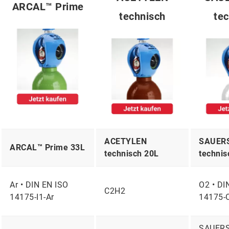
ARCAL™ Prime
technisch
te
ACETYLEN
SAUER
ARCAL™ Prime 33L
technisch 20L
technis
Ar • DIN EN ISO
O2 • DI
C2H2
14175-I1-Ar
14175-
SAUER