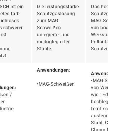
CH ist ein
Die leistungsstarke
Das hochwertige
etes farb-
Schutzgaslösung
Schutzgas zum
uchloses
zum MAG-
MAG-Schweißen
s schwerer
Schweißen
von hochlegierten
 ist
unlegierter und
Werkstoffen - eine
niedriglegierter
brillante
nnung
Stähle.
Schutzgaslösung.
tzt.
Anwendungen
:
Anwendungen:
•MAG-Schweißen
•MAG-Schweißen
ungen:
von Werkstoffen
ßen /
wie : Edelstahl,
den
hochlegierter Stah
dustrie
ferritischer Stahl,
austenitischer
Stahl, Chrom,
Chrom Nickel