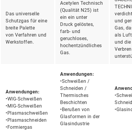
Acetylen Technisch
TECHNIS
(Qualität N25) ist
Das universelle
verdicht
ein ein unter
Schutzgas für eine
und ger
Druck gelöstes,
breite Palette
Gas, da
farb- und
von Verfahren und
als Luft
geruchloses,
Werkstoffen.
und die
hochentzündliches
Verbre
Gas.
unterstü
Anwendungen:
•Schweißen /
Schneiden /
Anwend
Anwendungen:
Thermisches
•Schwei
•WIG-Schweißen
Beschichten
Schnei
•MIG-Schweißen
•Berußen von
•Glasin
•Plasmaschweißen
Glasformen in der
•Plasmaschneiden
Glasindustrie
•Formiergas