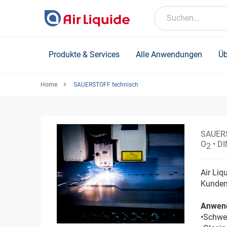
Skip
to
Suchen...
main
content
Produkte & Services
Alle Anwendungen
Üb
Home
SAUERSTOFF technisch
SAUERS
O
• D
2
Air Liq
Kunden
Anwen
•Schwe