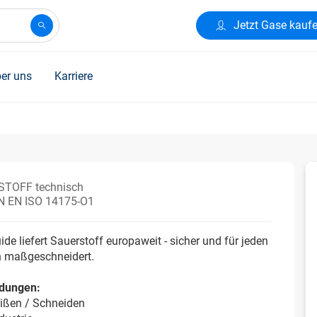
Jetzt Gase kauf
er uns
Karriere
TOFF technisch
IN EN ISO 14175-O1
uide liefert Sauerstoff europaweit - sicher und für jeden
 maßgeschneidert.
dungen:
ißen / Schneiden