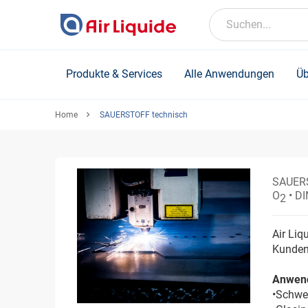
Skip
to
Suchen...
main
content
Produkte & Services
Alle Anwendungen
Üb
Home
SAUERSTOFF technisch
SAUERS
O
• D
2
Air Liq
Kunden
Anwen
•Schwe