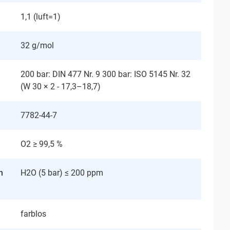
1,1 (luft=1)
32 g/mol
200 bar: DIN 477 Nr. 9 300 bar: ISO 5145 Nr. 32
(W 30 × 2 - 17,3–18,7)
7782-44-7
O2 ≥ 99,5 %
n
H2O (5 bar) ≤ 200 ppm
farblos