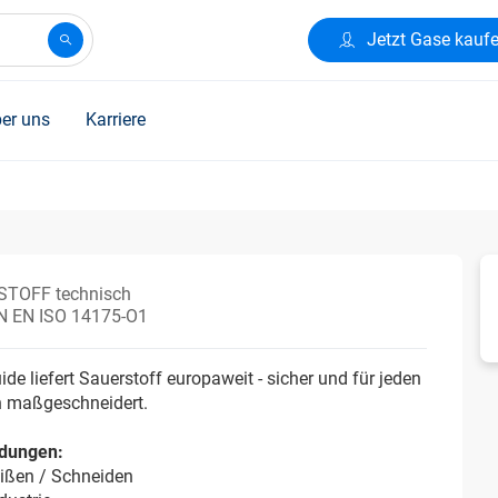
Jetzt Gase kauf
er uns
Karriere
TOFF technisch
IN EN ISO 14175-O1
uide liefert Sauerstoff europaweit - sicher und für jeden
 maßgeschneidert.
dungen:
ißen / Schneiden