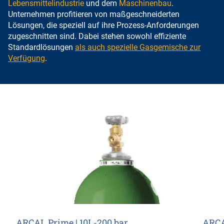
Lebensmittelindustrie
und dem
Maschinenbau
.
Unternehmen profitieren von maßgeschneiderten
Lösungen, die speziell auf ihre Prozess-Anforderungen
zugeschnitten sind. Dabei stehen sowohl effiziente
Standardlösungen
als auch spezielle Gasgemische zur
Verfügung
.
ARCAL Prime | 10L-200 bar
ARCA