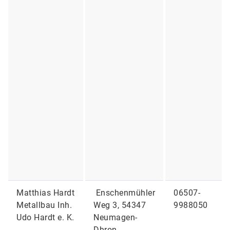
Matthias Hardt
Enschenmühler
06507-
Metallbau Inh.
Weg 3, 54347
9988050
Udo Hardt e. K.
Neumagen-
Dhron