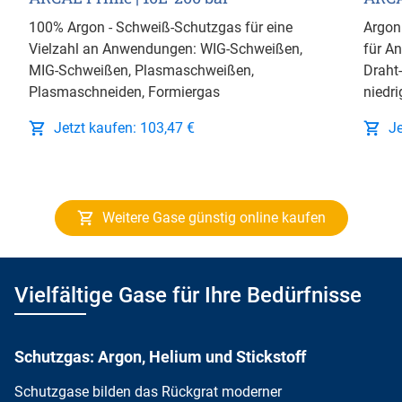
100% Argon - Schweiß-Schutzgas für eine
Argon
Vielzahl an Anwendungen: WIG-Schweißen,
für A
MIG-Schweißen, Plasmaschweißen,
Draht
Plasmaschneiden, Formiergas
niedri
Jetzt kaufen: 103,47 €
Je
Weitere Gase günstig online kaufen
Vielfältige Gase für Ihre Bedürfnisse
Schutzgas: Argon, Helium und Stickstoff
Schutzgase bilden das Rückgrat
moderner