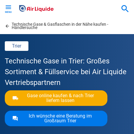
Skip
to
main
Technische Gase & Gasflaschen in der Nähe kaufen -
content
Händlersuche
Trier
Technische Gase in Trier: Großes
Sortiment & Füllservice bei Air Liquide
Vertriebspartnern
Gase online kaufen & nach Trier
liefern lassen
Ich wünsche eine Beratung im
Großraum Trier