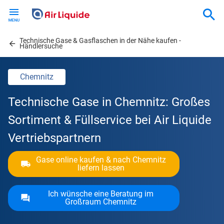
Skip
to
main
Technische Gase & Gasflaschen in der Nähe kaufen -
content
Händlersuche
Chemnitz
Technische Gase in Chemnitz: Großes
Sortiment & Füllservice bei Air Liquide
Vertriebspartnern
Gase online kaufen & nach Chemnitz
liefern lassen
Ich wünsche eine Beratung im
Großraum Chemnitz