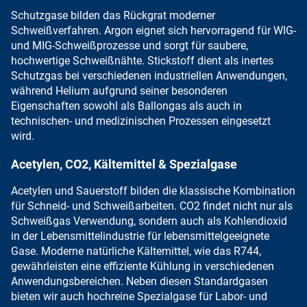
Schutzgase bilden das Rückgrat
moderner
Schweißverfahren.
Argon eignet sich
hervorragend für
WIG-
und MIG-Schweißprozesse und sorgt für saubere,
hochwertige Schweißnähte.
Stickstoff dient als
inertes
Schutzgas bei verschiedenen industriellen Anwendungen,
während
Helium aufgrund seiner besonderen
Eigenschaften
sowohl als Ballongas als auch in
technischen- und medizinischen Prozessen eingesetzt
wird.
Acetylen, CO2, Kältemittel & Spezialgase
Acetylen
und
Sauerstoff
bilden die klassische
Kombination
für Schneid- und Schweißarbeiten
.
CO2
findet nicht nur als
Schweißgas Verwendung, sondern auch als
Kohlendioxid
in der Lebensmittelindustrie
für lebensmittelgeeignete
Gase.
Moderne natürliche Kältemittel
, wie das
R744,
gewährleisten eine effiziente Kühlung
in verschiedenen
Anwendungsbereichen. Neben diesen Standardgasen
bieten wir auch hochreine Spezialgase
für Labor- und