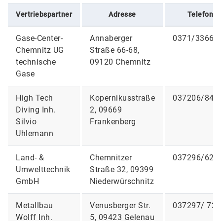
Vertriebspartner
Adresse
Telefon
Gase-Center-
Annaberger
0371/33667
Chemnitz UG
Straße 66-68,
technische
09120 Chemnitz
Gase
High Tech
Kopernikusstraße
037206/845
Diving Inh.
2, 09669
Silvio
Frankenberg
Uhlemann
Land- &
Chemnitzer
037296/622
Umwelttechnik
Straße 32, 09399
GmbH
Niederwürschnitz
Metallbau
Venusberger Str.
037297/ 72 
Wolff Inh.
5, 09423 Gelenau