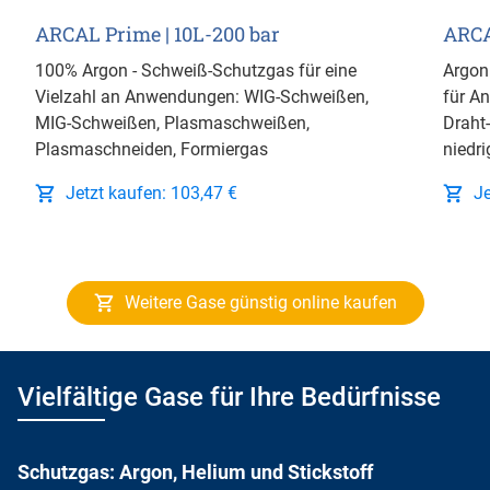
ARCAL Prime | 10L-200 bar
ARCA
100% Argon - Schweiß-Schutzgas für eine
Argon
Vielzahl an Anwendungen: WIG-Schweißen,
für A
MIG-Schweißen, Plasmaschweißen,
Draht
Plasmaschneiden, Formiergas
niedri
Jetzt kaufen: 103,47 €
Je
Weitere Gase günstig online kaufen
Vielfältige Gase für Ihre Bedürfnisse
Schutzgas: Argon, Helium und Stickstoff