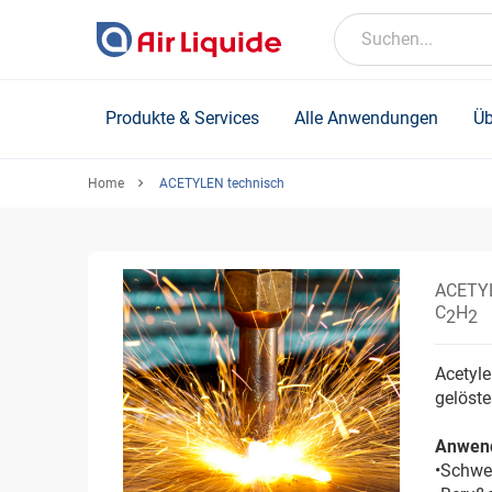
Skip
to
Suchen...
main
content
Produkte & Services
Alle Anwendungen
Üb
Home
ACETYLEN technisch
ACETYL
C
H
2
2
Acetyle
gelöste
Anwen
•Schwe