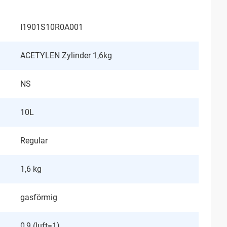
I1901S10R0A001
ACETYLEN Zylinder 1,6kg
NS
10L
Regular
1,6 kg
gasförmig
0,9 (luft=1)