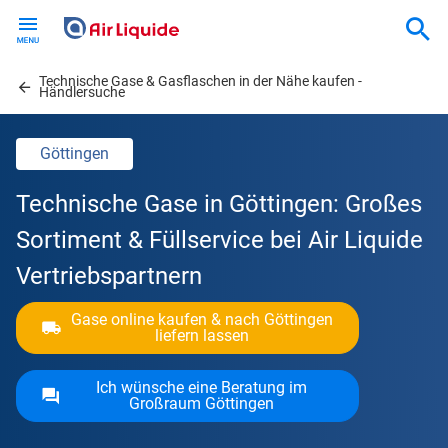
Skip
to
main
Technische Gase & Gasflaschen in der Nähe kaufen -
content
Händlersuche
Göttingen
Technische Gase in Göttingen: Großes
Sortiment & Füllservice bei Air Liquide
Vertriebspartnern
Gase online kaufen & nach Göttingen
liefern lassen
Ich wünsche eine Beratung im
Großraum Göttingen