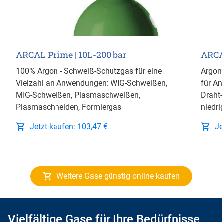
ARCAL Prime | 10L-200 bar
ARCA
100% Argon - Schweiß-Schutzgas für eine
Argon
Vielzahl an Anwendungen: WIG-Schweißen,
für A
MIG-Schweißen, Plasmaschweißen,
Draht
Plasmaschneiden, Formiergas
niedri
Jetzt kaufen: 103,47 €
Je
Weitere Gase günstig online kaufen
Vielfältige Gase für Ihre Bedürfnisse