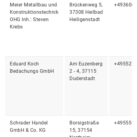
Meier Metallbau und
Brückenweg 5,
+493606
Konstruktionstechnik
37308 Heilbad
OHG Inh.: Steven
Heiligenstadt
Krebs
Eduard Koch
Am Euzenberg
+495527
Bedachungs GmbH
2 - 4, 37115
Duderstadt
Schrader Handel
Borsigstraße
+495551
GmbH & Co. KG
15, 37154