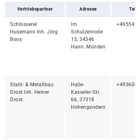
Vertriebspartner
Adresse
Tele
Schlosserei
Im
+495541
Husemann Inh. Jörg
Schulzenrode
Boos
15, 34346
Hann. Münden
Stahl- & Metallbau
Halle-
+493608
Drost Inh. Heiner
Kasseler-Str.
Drost
66, 37318
Hohengandern