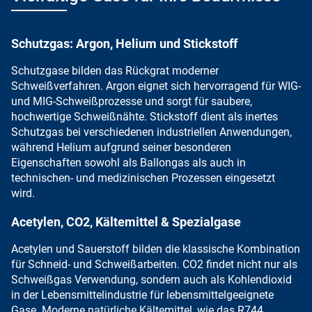
Schutzgas: Argon, Helium und Stickstoff
Schutzgase bilden das Rückgrat
moderner
Schweißverfahren.
Argon eignet sich
hervorragend für
WIG-
und MIG-Schweißprozesse und sorgt für saubere,
hochwertige Schweißnähte.
Stickstoff dient als
inertes
Schutzgas bei verschiedenen industriellen Anwendungen,
während
Helium aufgrund seiner besonderen
Eigenschaften
sowohl als Ballongas als auch in
technischen- und medizinischen Prozessen eingesetzt
wird.
Acetylen, CO2, Kältemittel & Spezialgase
Acetylen
und
Sauerstoff
bilden die klassische
Kombination
für Schneid- und Schweißarbeiten
.
CO2
findet nicht nur als
Schweißgas Verwendung, sondern auch als
Kohlendioxid
in der Lebensmittelindustrie
für lebensmittelgeeignete
Gase.
Moderne natürliche Kältemittel
, wie das
R744,